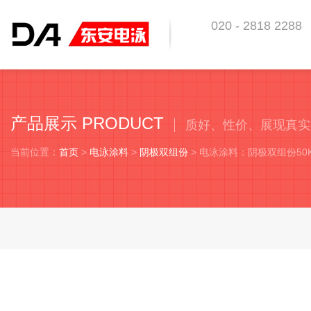
020 - 2818 2288
东安科技 助你优越于
产品展示 PRODUCT
质好、性价、展现真实
当前位置：
首页
>
电泳涂料
>
阴极双组份
> 电泳涂料：阴极双组份5
电泳涂料：阴极双组份50KG