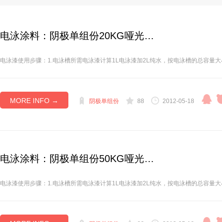
电泳涂料：阴极单组份20KG哑光…
电泳漆使用步骤：1.电泳槽所需电泳漆计算1L电泳漆加2L纯水，按电泳槽的总容量大
MORE INFO →
阴极单组份
88
2012-05-18
电泳涂料：阴极单组份50KG哑光…
电泳漆使用步骤：1.电泳槽所需电泳漆计算1L电泳漆加2L纯水，按电泳槽的总容量大