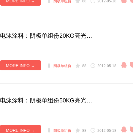
MORE INFO →
阴极单组份
88
2012-05-18
电泳涂料：阴极单组份20KG亮光…
MORE INFO →
阴极单组份
88
2012-05-18
电泳涂料：阴极单组份50KG亮光…
MORE INFO →
阴极单组份
88
2012-05-18