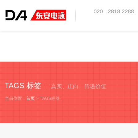
020 - 2818 2288
东安科技 助你优越于
TAGS 标签
真实、正向、传递价值
当前位置：
首页
> TAGS标签