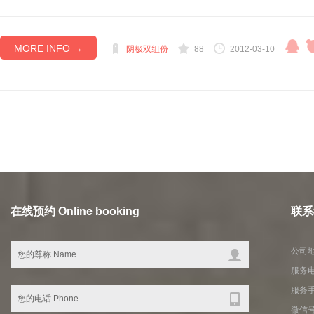
MORE INFO →
阴极双组份
88
2012-03-10
在线预约 Online booking
联系我
公司地
服务电
服务
微信号