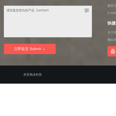
服务
E-ma
快捷入
关于
网站
© 2010-2020
东安电泳科技
ALL RIGHTS RESERVED.粤ICP备11100019号-2