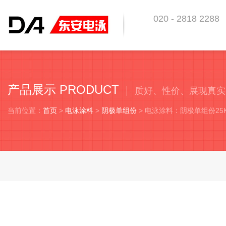
020 - 2818 2288
东安科技 助你优越于
产品展示 PRODUCT
质好、性价、展现真实
当前位置：
首页
>
电泳涂料
>
阴极单组份
> 电泳涂料：阴极单组份2
电泳涂料：阴极单组份25KG